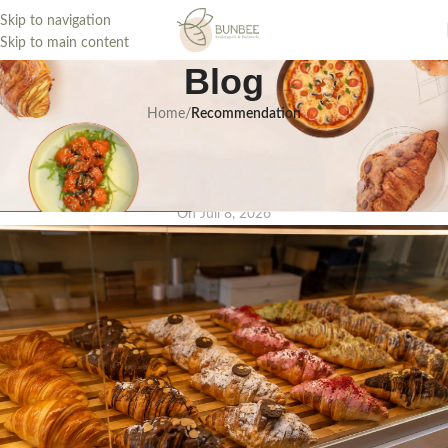
Skip to navigation
Skip to main content
Blog
Home
/
Recommendation
Aneka Isian Croissant Paling
Menggoda di Bunbee Bakery
On Juli 8, 2026