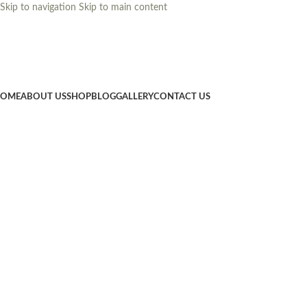
Skip to navigation
Skip to main content
OME
ABOUT US
SHOP
BLOG
GALLERY
CONTACT US