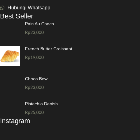
Hubungi Whatsapp
Best Seller
Pain Au Choco
Rp
23,000
French Butter Croissant
Rp
19,000
Choco Bow
Rp
23,000
Pistachio Danish
Rp
25,000
Instagram