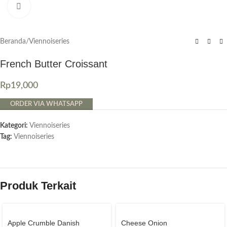
Click to enlarge
Beranda
/
Viennoiseries
French Butter Croissant
Rp
19,000
ORDER VIA WHATSAPP
Kategori:
Viennoiseries
Tag:
Viennoiseries
Produk Terkait
Apple Crumble Danish
Cheese Onion