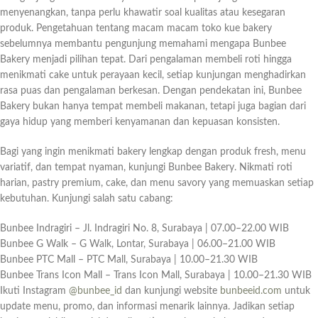
menyenangkan, tanpa perlu khawatir soal kualitas atau kesegaran
produk. Pengetahuan tentang macam macam toko kue bakery
sebelumnya membantu pengunjung memahami mengapa Bunbee
Bakery menjadi pilihan tepat. Dari pengalaman membeli roti hingga
menikmati cake untuk perayaan kecil, setiap kunjungan menghadirkan
rasa puas dan pengalaman berkesan. Dengan pendekatan ini, Bunbee
Bakery bukan hanya tempat membeli makanan, tetapi juga bagian dari
gaya hidup yang memberi kenyamanan dan kepuasan konsisten.
Bagi yang ingin menikmati bakery lengkap dengan produk fresh, menu
variatif, dan tempat nyaman, kunjungi Bunbee Bakery. Nikmati roti
harian, pastry premium, cake, dan menu savory yang memuaskan setiap
kebutuhan. Kunjungi salah satu cabang:
Bunbee Indragiri – Jl. Indragiri No. 8, Surabaya | 07.00–22.00 WIB
Bunbee G Walk – G Walk, Lontar, Surabaya | 06.00–21.00 WIB
Bunbee PTC Mall – PTC Mall, Surabaya | 10.00–21.30 WIB
Bunbee Trans Icon Mall – Trans Icon Mall, Surabaya | 10.00–21.30 WIB
Ikuti Instagram
@bunbee_id
dan kunjungi website
bunbeeid.com
untuk
update menu, promo, dan informasi menarik lainnya. Jadikan setiap