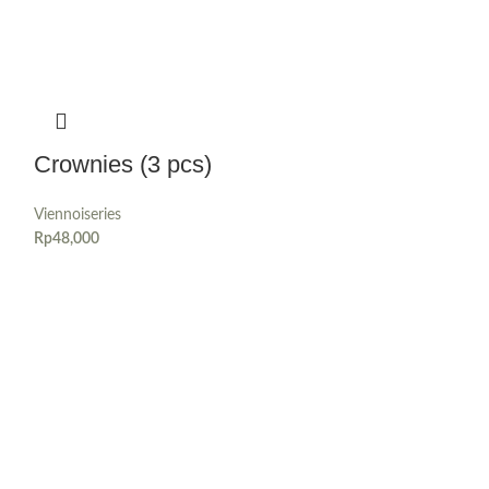
Crownies (3 pcs)
Viennoiseries
Rp
48,000
Crownies (