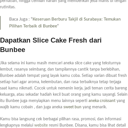
perhatian, hingga cemilan harian yang memberikan jeda manis di tengah
rutinitas.
Baca Juga :
“
Keseruan Berburu Takjil di Surabaya: Temukan
Pilihan Terbaik di Bunbee
“
Dapatkan Slice Cake Fresh dari
Bunbee
Jika selama ini kamu masih mencari aneka slice cake yang teksturnya
lembut, rasanya seimbang, dan tampilannya cantik tanpa berlebihan,
Bunbee adalah tempat yang layak kamu coba. Setiap varian dibuat fresh
setiap hari agar aroma, kelembutan, dan rasa terbaiknya tetap terjaga
saat kamu nikmati. Cocok untuk nemenin kerja, jadi teman cerita bareng
keluarga, atau sekadar hadiah kecil buat orang yang kamu sayangi. Selain
itu Bunbee juga menyiapkan menu lainnya seperti
aneka croissant
yang
wajib kamu cobain , dan juga aneka
sweet bun
yang menarik.
Kamu bisa langsung cek berbagai pilihan rasa, promosi, dan informasi
lengkapnya melalui
website
resmi Bunbee. Disana, kamu bisa lihat detail