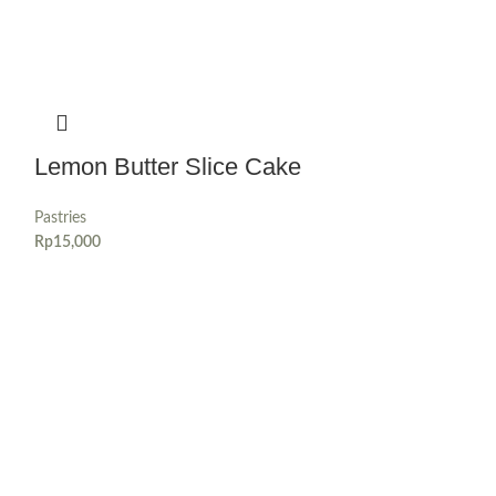
Lemon Butter Slice Cake
Pastries
Rp
15,000
Matcha Gla