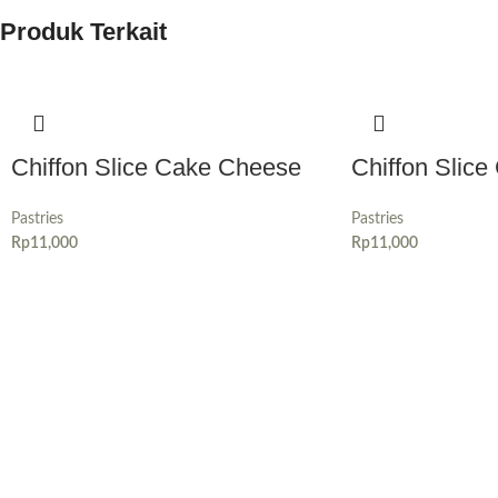
Produk Terkait
Chiffon Slice Cake Cheese
Chiffon Slic
Pastries
Pastries
Rp
11,000
Rp
11,000