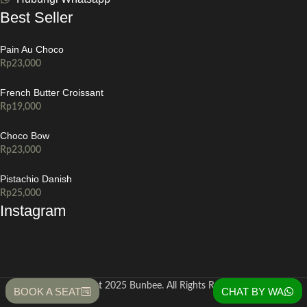
Best Seller
Pain Au Choco
Rp
23,000
French Butter Croissant
Rp
19,000
Choco Bow
Rp
23,000
Pistachio Danish
Rp
25,000
Instagram
Copyright 2025 Bunbee. All Rights Reserved
BOOK A SEAT
CHAT BY WA