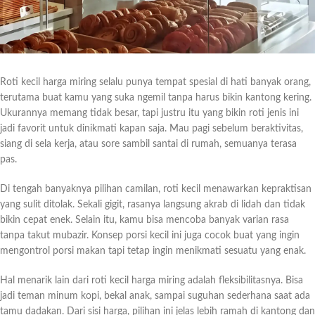
Roti kecil harga miring selalu punya tempat spesial di hati banyak orang,
terutama buat kamu yang suka ngemil tanpa harus bikin kantong kering.
Ukurannya memang tidak besar, tapi justru itu yang bikin roti jenis ini
jadi favorit untuk dinikmati kapan saja. Mau pagi sebelum beraktivitas,
siang di sela kerja, atau sore sambil santai di rumah, semuanya terasa
pas.
Di tengah banyaknya pilihan camilan, roti kecil menawarkan kepraktisan
yang sulit ditolak. Sekali gigit, rasanya langsung akrab di lidah dan tidak
bikin cepat enek. Selain itu, kamu bisa mencoba banyak varian rasa
tanpa takut mubazir. Konsep porsi kecil ini juga cocok buat yang ingin
mengontrol porsi makan tapi tetap ingin menikmati sesuatu yang enak.
Hal menarik lain dari roti kecil harga miring adalah fleksibilitasnya. Bisa
jadi teman minum kopi, bekal anak, sampai suguhan sederhana saat ada
tamu dadakan. Dari sisi harga, pilihan ini jelas lebih ramah di kantong dan