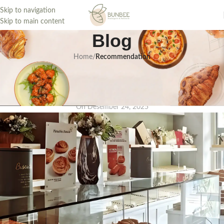
Skip to navigation
Skip to main content
Blog
Home
/
Recommendation
Toko Roti Kecil Harga Miring yang
Cocok Buat Tanggal Tua
On Desember 24, 2025