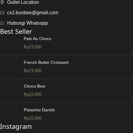
Outlet Location
cs2.bunbee@gmail.com
Hubungi Whatsapp
Best Seller
Pain Au Choco
Rp
23,000
French Butter Croissant
Rp
19,000
Choco Bow
Rp
23,000
Pistachio Danish
Rp
25,000
Instagram