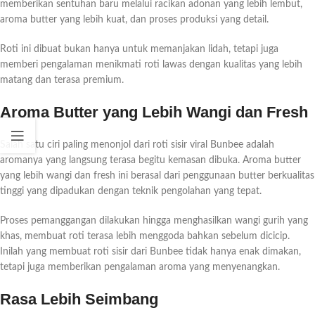
memberikan sentuhan baru melalui racikan adonan yang lebih lembut,
aroma butter yang lebih kuat, dan proses produksi yang detail.
Roti ini dibuat bukan hanya untuk memanjakan lidah, tetapi juga
memberi pengalaman menikmati roti lawas dengan kualitas yang lebih
matang dan terasa premium.
Aroma Butter yang Lebih Wangi dan Fresh
Salah satu ciri paling menonjol dari roti sisir viral Bunbee adalah
aromanya yang langsung terasa begitu kemasan dibuka. Aroma butter
yang lebih wangi dan fresh ini berasal dari penggunaan butter berkualitas
tinggi yang dipadukan dengan teknik pengolahan yang tepat.
Proses pemanggangan dilakukan hingga menghasilkan wangi gurih yang
khas, membuat roti terasa lebih menggoda bahkan sebelum dicicip.
Inilah yang membuat roti sisir dari Bunbee tidak hanya enak dimakan,
tetapi juga memberikan pengalaman aroma yang menyenangkan.
Rasa Lebih Seimbang