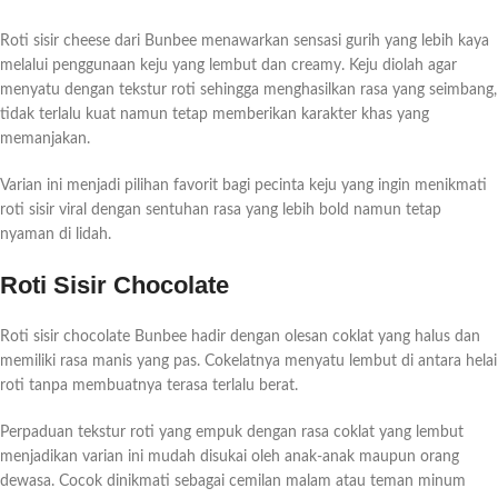
Roti sisir cheese dari Bunbee menawarkan sensasi gurih yang lebih kaya
melalui penggunaan keju yang lembut dan creamy. Keju diolah agar
menyatu dengan tekstur roti sehingga menghasilkan rasa yang seimbang,
tidak terlalu kuat namun tetap memberikan karakter khas yang
memanjakan.
Varian ini menjadi pilihan favorit bagi pecinta keju yang ingin menikmati
roti sisir viral dengan sentuhan rasa yang lebih bold namun tetap
nyaman di lidah.
Roti Sisir Chocolate
Roti sisir chocolate Bunbee hadir dengan olesan coklat yang halus dan
memiliki rasa manis yang pas. Cokelatnya menyatu lembut di antara helai
roti tanpa membuatnya terasa terlalu berat.
Perpaduan tekstur roti yang empuk dengan rasa coklat yang lembut
menjadikan varian ini mudah disukai oleh anak-anak maupun orang
dewasa. Cocok dinikmati sebagai cemilan malam atau teman minum