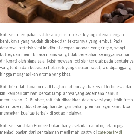
Roti sisir merupakan salah satu jenis roti klasik yang dikenal dengan
bentuknya yang mudah disobek dan teksturnya yang lembut. Pada
dasarnya, roti sisir viral ini dibuat dengan adonan yang ringan, wangi
butter, dan memiliki rasa manis yang tidak berlebihan sehingga nyaman
dinikmati oleh siapa saja. Keistimewaan roti sisir terletak pada bentuknya
yang terdiri dari beberapa helai roti yang disusun rapat, lalu dipanggang
hingga menghasilkan aroma yang khas.
Roti ini sudah lama menjadi bagian dari budaya bakery di Indonesia, dan
kini kembali diminati berkat tampilannya yang sederhana namun
memuaskan. Di Bunbee, roti sisir dihadirkan dalam versi yang lebih fresh
dan modern, dibuat setiap hari dengan bahan premium agar kamu bisa
merasakan kualitas terbaik di setiap helainya.
Roti sisir viral dari Bunbee bukan hanya sekadar camilan, tetapi juga
menjadi bagian dari pengalaman menikmati pastry di
cafe pastry di