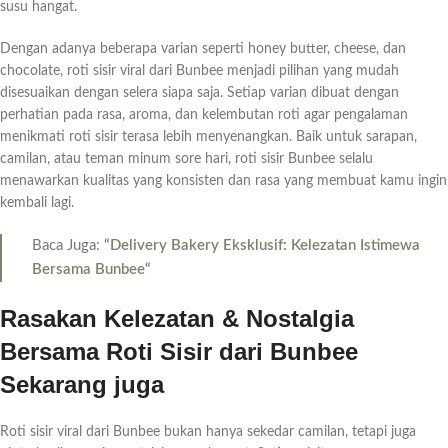
susu hangat.
Dengan adanya beberapa varian seperti honey butter, cheese, dan
chocolate, roti sisir viral dari Bunbee menjadi pilihan yang mudah
disesuaikan dengan selera siapa saja. Setiap varian dibuat dengan
perhatian pada rasa, aroma, dan kelembutan roti agar pengalaman
menikmati roti sisir terasa lebih menyenangkan. Baik untuk sarapan,
camilan, atau teman minum sore hari, roti sisir Bunbee selalu
menawarkan kualitas yang konsisten dan rasa yang membuat kamu ingin
kembali lagi.
Baca Juga:
“
Delivery Bakery Eksklusif: Kelezatan Istimewa
Bersama Bunbee
“
Rasakan Kelezatan & Nostalgia
Bersama Roti Sisir dari Bunbee
Sekarang juga
Roti sisir viral dari Bunbee bukan hanya sekedar camilan, tetapi juga