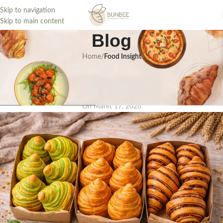
Skip to navigation
Skip to main content
Blog
Home
/
Food Insight
Wassant Bread Bunbee: 3 Varian
Spesial yang Bikin Nagih
On Maret 17, 2026