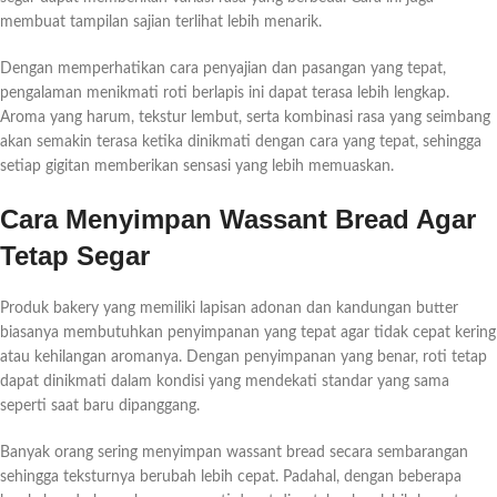
membuat tampilan sajian terlihat lebih menarik.
Dengan memperhatikan cara penyajian dan pasangan yang tepat,
pengalaman menikmati roti berlapis ini dapat terasa lebih lengkap.
Aroma yang harum, tekstur lembut, serta kombinasi rasa yang seimbang
akan semakin terasa ketika dinikmati dengan cara yang tepat, sehingga
setiap gigitan memberikan sensasi yang lebih memuaskan.
Cara Menyimpan Wassant Bread Agar
Tetap Segar
Produk bakery yang memiliki lapisan adonan dan kandungan butter
biasanya membutuhkan penyimpanan yang tepat agar tidak cepat kering
atau kehilangan aromanya. Dengan penyimpanan yang benar, roti tetap
dapat dinikmati dalam kondisi yang mendekati standar yang sama
seperti saat baru dipanggang.
Banyak orang sering menyimpan wassant bread secara sembarangan
sehingga teksturnya berubah lebih cepat. Padahal, dengan beberapa