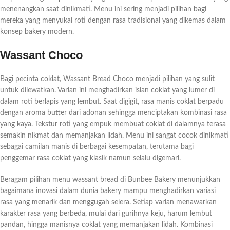
menenangkan saat dinikmati. Menu ini sering menjadi pilihan bagi
mereka yang menyukai roti dengan rasa tradisional yang dikemas dalam
konsep bakery modern.
Wassant Choco
Bagi pecinta coklat, Wassant Bread Choco menjadi pilihan yang sulit
untuk dilewatkan. Varian ini menghadirkan isian coklat yang lumer di
dalam roti berlapis yang lembut. Saat digigit, rasa manis coklat berpadu
dengan aroma butter dari adonan sehingga menciptakan kombinasi rasa
yang kaya. Tekstur roti yang empuk membuat coklat di dalamnya terasa
semakin nikmat dan memanjakan lidah. Menu ini sangat cocok dinikmati
sebagai camilan manis di berbagai kesempatan, terutama bagi
penggemar rasa coklat yang klasik namun selalu digemari.
Beragam pilihan menu wassant bread di Bunbee Bakery menunjukkan
bagaimana inovasi dalam dunia bakery mampu menghadirkan variasi
rasa yang menarik dan menggugah selera. Setiap varian menawarkan
karakter rasa yang berbeda, mulai dari gurihnya keju, harum lembut
pandan, hingga manisnya coklat yang memanjakan lidah. Kombinasi