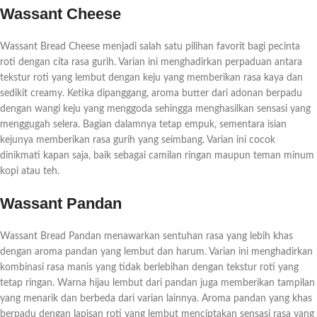
Wassant Cheese
Wassant Bread Cheese menjadi salah satu pilihan favorit bagi pecinta
roti dengan cita rasa gurih. Varian ini menghadirkan perpaduan antara
tekstur roti yang lembut dengan keju yang memberikan rasa kaya dan
sedikit creamy. Ketika dipanggang, aroma butter dari adonan berpadu
dengan wangi keju yang menggoda sehingga menghasilkan sensasi yang
menggugah selera. Bagian dalamnya tetap empuk, sementara isian
kejunya memberikan rasa gurih yang seimbang. Varian ini cocok
dinikmati kapan saja, baik sebagai camilan ringan maupun teman minum
kopi atau teh.
Wassant Pandan
Wassant Bread Pandan menawarkan sentuhan rasa yang lebih khas
dengan aroma pandan yang lembut dan harum. Varian ini menghadirkan
kombinasi rasa manis yang tidak berlebihan dengan tekstur roti yang
tetap ringan. Warna hijau lembut dari pandan juga memberikan tampilan
yang menarik dan berbeda dari varian lainnya. Aroma pandan yang khas
berpadu dengan lapisan roti yang lembut menciptakan sensasi rasa yang