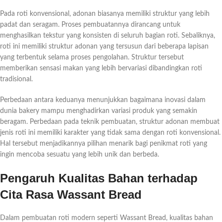
Pada roti konvensional, adonan biasanya memiliki struktur yang lebih
padat dan seragam. Proses pembuatannya dirancang untuk
menghasilkan tekstur yang konsisten di seluruh bagian roti. Sebaliknya,
roti ini memiliki struktur adonan yang tersusun dari beberapa lapisan
yang terbentuk selama proses pengolahan. Struktur tersebut
memberikan sensasi makan yang lebih bervariasi dibandingkan roti
tradisional.
Perbedaan antara keduanya menunjukkan bagaimana inovasi dalam
dunia bakery mampu menghadirkan variasi produk yang semakin
beragam. Perbedaan pada teknik pembuatan, struktur adonan membuat
jenis roti ini memiliki karakter yang tidak sama dengan roti konvensional.
Hal tersebut menjadikannya pilihan menarik bagi penikmat roti yang
ingin mencoba sesuatu yang lebih unik dan berbeda.
Pengaruh Kualitas Bahan terhadap
Cita Rasa Wassant Bread
Dalam pembuatan roti modern seperti Wassant Bread, kualitas bahan