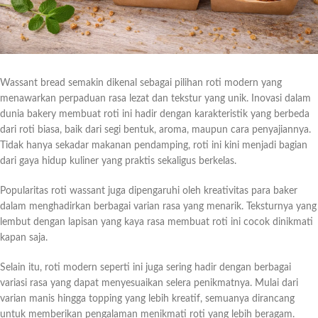
Wassant bread semakin dikenal sebagai pilihan roti modern yang
menawarkan perpaduan rasa lezat dan tekstur yang unik. Inovasi dalam
dunia bakery membuat roti ini hadir dengan karakteristik yang berbeda
dari roti biasa, baik dari segi bentuk, aroma, maupun cara penyajiannya.
Tidak hanya sekadar makanan pendamping, roti ini kini menjadi bagian
dari gaya hidup kuliner yang praktis sekaligus berkelas.
Popularitas roti wassant juga dipengaruhi oleh kreativitas para baker
dalam menghadirkan berbagai varian rasa yang menarik. Teksturnya yang
lembut dengan lapisan yang kaya rasa membuat roti ini cocok dinikmati
kapan saja.
Selain itu, roti modern seperti ini juga sering hadir dengan berbagai
variasi rasa yang dapat menyesuaikan selera penikmatnya. Mulai dari
varian manis hingga topping yang lebih kreatif, semuanya dirancang
untuk memberikan pengalaman menikmati roti yang lebih beragam.