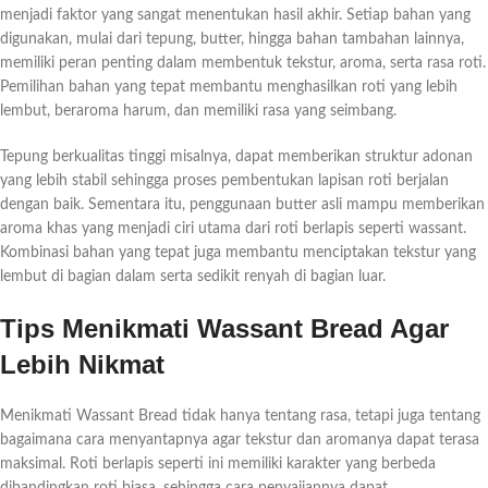
menjadi faktor yang sangat menentukan hasil akhir. Setiap bahan yang
digunakan, mulai dari tepung, butter, hingga bahan tambahan lainnya,
memiliki peran penting dalam membentuk tekstur, aroma, serta rasa roti.
Pemilihan bahan yang tepat membantu menghasilkan roti yang lebih
lembut, beraroma harum, dan memiliki rasa yang seimbang.
Tepung berkualitas tinggi misalnya, dapat memberikan struktur adonan
yang lebih stabil sehingga proses pembentukan lapisan roti berjalan
dengan baik. Sementara itu, penggunaan butter asli mampu memberikan
aroma khas yang menjadi ciri utama dari roti berlapis seperti wassant.
Kombinasi bahan yang tepat juga membantu menciptakan tekstur yang
lembut di bagian dalam serta sedikit renyah di bagian luar.
Tips Menikmati Wassant Bread Agar
Lebih Nikmat
Menikmati Wassant Bread tidak hanya tentang rasa, tetapi juga tentang
bagaimana cara menyantapnya agar tekstur dan aromanya dapat terasa
maksimal. Roti berlapis seperti ini memiliki karakter yang berbeda
dibandingkan roti biasa, sehingga cara penyajiannya dapat